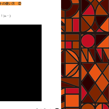
ットの使い方 ②
！|ω・)