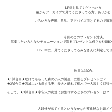
LIVEを見てくださった方、
後からアーカイブで見てくださってる方、ありがと
いろいろな声援、意見、アドバイス頂けてるので毎週
今回のこのプレゼント対決、
募集したいろんなシチュエーションで送るプレゼントは何？をSHIHOv
LIVE中に、見てくださってるみなさんに判定して
昨日は3試合。
★1試合目★助けてもらった森の小人の誕生日に贈るプレゼントは？
★2試合目★宮城にいる愛する妻、愛犬と離れて栃木で一人寂しく頑張っ
そして、★3試合目★宇宙人の友達にお別れするときのプレゼントは？
人以外が出てくるというなかなか変化球なお題メ