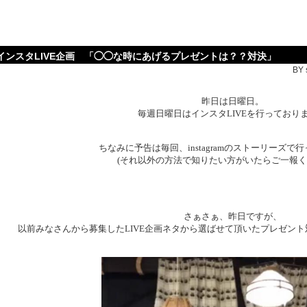
インスタLIVE企画 「◯◯な時にあげるプレゼントは？？対決」
BY 
昨日は日曜日。
毎週日曜日はインスタLIVEを行っており
ちなみに予告は毎回、instagramのストーリーズで
(それ以外の方法で知りたい方がいたらご一報くだ
さぁさぁ、昨日ですが、
以前みなさんから募集したLIVE企画ネタから選ばせて頂いたプレゼン