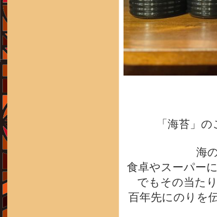
「海苔」の
海
食卓やスーパー
でもその当た
百年先にのりを伝