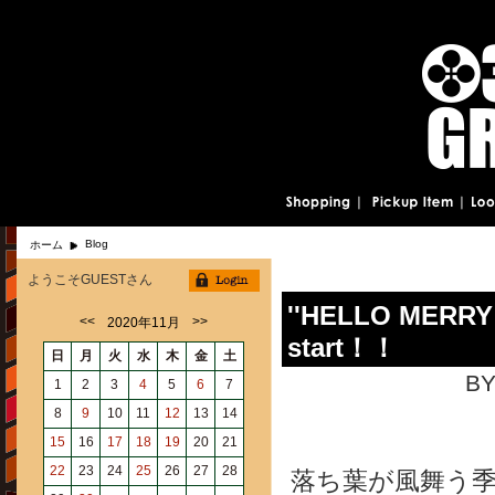
Blog
ホーム
ようこそGUESTさん
''HELLO MERRY
<<
>>
2020年11月
start！！
日
月
火
水
木
金
土
BY
1
2
3
4
5
6
7
8
9
10
11
12
13
14
15
16
17
18
19
20
21
22
23
24
25
26
27
28
落ち葉が風舞う