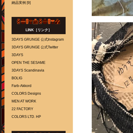
納品実例 [9]
LINK［リンク］
3DAYS GRUNGE 公式Instagram
3DAYS GRUNGE 公式Twitter
3DAYS
OPEN THE SESAME
3DAYS Scandinavia
BOLIG
Farb-Akkord
COLORS Designs
MEN AT WORK
22 FACTORY
COLORS LTD. HP