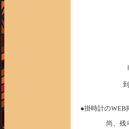
●掛時計のWEB掲
尚、残