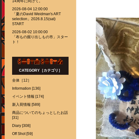
14周年に向けて。
2026-08-04 12:00:00
「夏のDavid Weidman's ART
selection」2026.8.15(sat)
START
2026-08-02 10:00:00
「布もの掘り出しもの市」スター
ト！
CATEGORY［カテゴリ］
全体［12］
Information [136]
イベント情報 [174]
新入荷情報 [589]
商品についてのちょっとしたお話
[31]
Diary [308]
Off Shot [59]