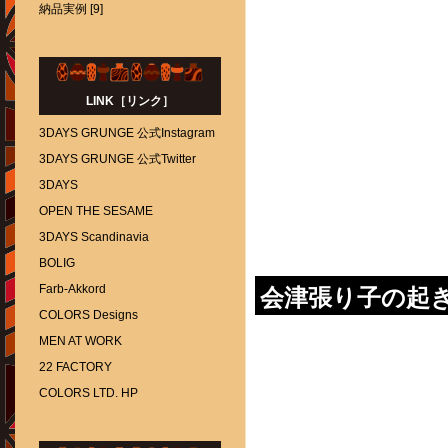
納品実例 [9]
LINK［リンク］
3DAYS GRUNGE 公式Instagram
3DAYS GRUNGE 公式Twitter
3DAYS
OPEN THE SESAME
3DAYS Scandinavia
BOLIG
Farb-Akkord
会津張り子の起
COLORS Designs
MEN AT WORK
22 FACTORY
COLORS LTD. HP