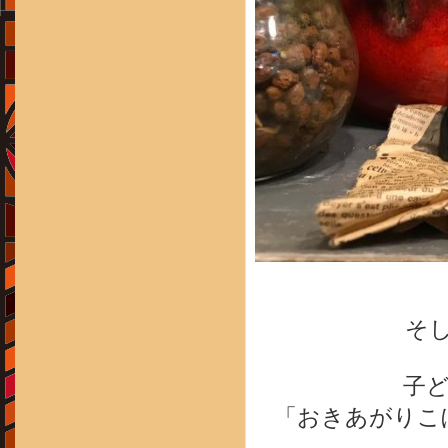
そ
子
「おきあがりこ