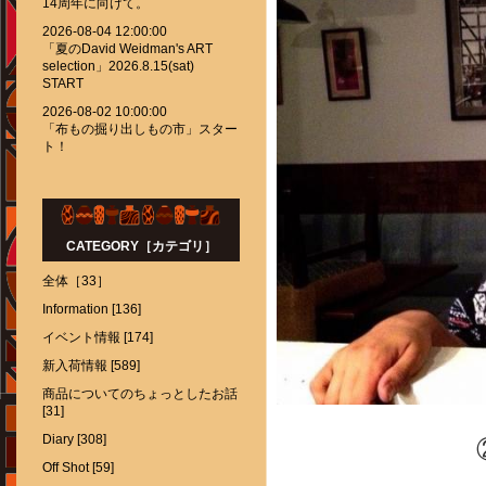
14周年に向けて。
2026-08-04 12:00:00
「夏のDavid Weidman's ART
selection」2026.8.15(sat)
START
2026-08-02 10:00:00
「布もの掘り出しもの市」スター
ト！
CATEGORY［カテゴリ］
全体［33］
Information [136]
イベント情報 [174]
新入荷情報 [589]
商品についてのちょっとしたお話
[31]
Diary [308]
Off Shot [59]