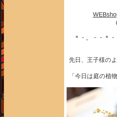
WEBsh
＊・。・・＊・
先日、王子様の
「今日は庭の植