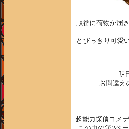
順番に荷物が届
とびっきり可愛
明
お間違え
超能力探偵コメ
この中の第2ペ