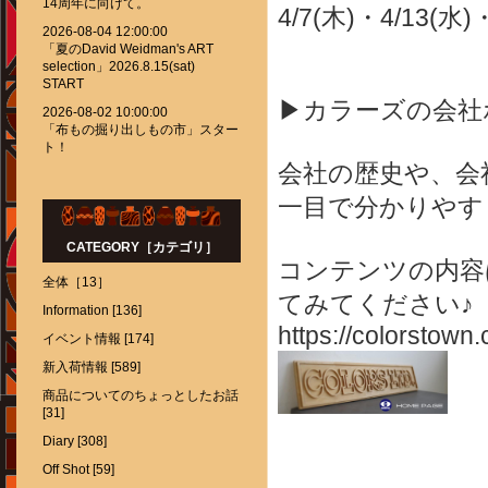
14周年に向けて。
4/7(木)・4/13(水)
2026-08-04 12:00:00
「夏のDavid Weidman's ART
selection」2026.8.15(sat)
START
▶カラーズの会社
2026-08-02 10:00:00
「布もの掘り出しもの市」スター
ト！
会社の歴史や、会
一目で分かりやす
CATEGORY［カテゴリ］
コンテンツの内容
全体［13］
てみてください♪
Information [136]
https://colorstown.
イベント情報 [174]
新入荷情報 [589]
商品についてのちょっとしたお話
[31]
Diary [308]
Off Shot [59]