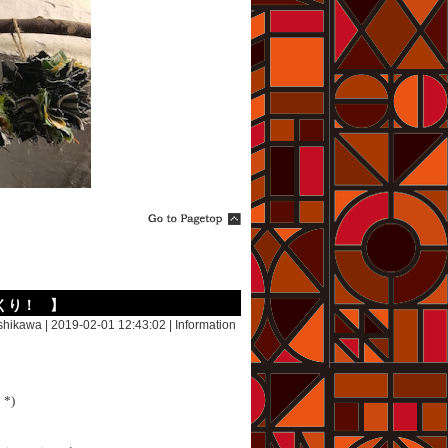
くり！ 】
shikawa | 2019-02-01 12:43:02 |
Information
*)