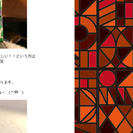
欲しい！！という方は
)笑
。
おります。
( *´艸｀)