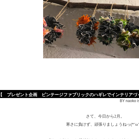
【 プレゼント企画 ビンテージファブリックのハギレでインテリアづ
BY naoko i
さて、今日から2月。
寒さに負けず、頑張りましょうねっ(*‘ω‘ 