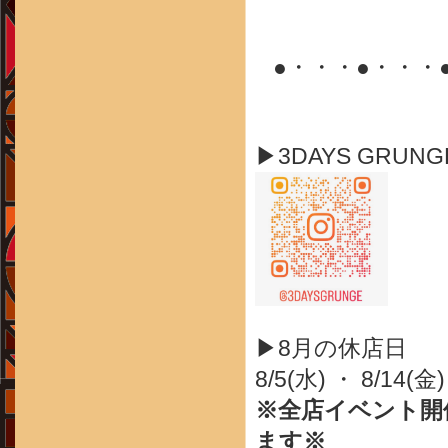
●・・・●・・・
▶3DAYS GRUN
▶8月の休店日
8/5(水) ・ 8/14(金)
※全店イベント開
ます※