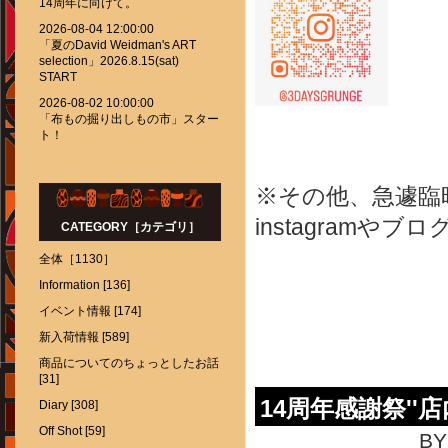
14周年に向けて。
2026-08-04 12:00:00
「夏のDavid Weidman's ART
selection」2026.8.15(sat)
START
2026-08-02 10:00:00
「布もの掘り出しもの市」スター
ト！
※その他、急遽臨
instagram
CATEGORY［カテゴリ］
全体［1130］
Information [136]
イベント情報 [174]
新入荷情報 [589]
商品についてのちょっとしたお話
[31]
14周年感謝祭''
Diary [308]
Off Shot [59]
BY