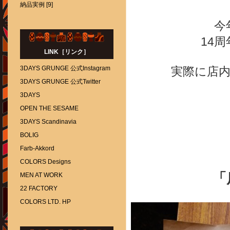
納品実例 [9]
今
14
LINK［リンク］
3DAYS GRUNGE 公式Instagram
実際に店
3DAYS GRUNGE 公式Twitter
3DAYS
OPEN THE SESAME
3DAYS Scandinavia
BOLIG
Farb-Akkord
COLORS Designs
「
MEN AT WORK
22 FACTORY
COLORS LTD. HP