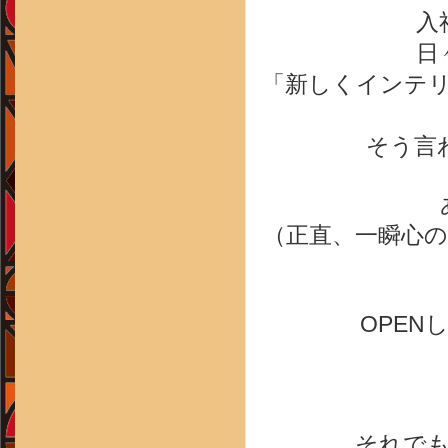
入
日
「
新しくインテ
そう言
（正直、
一瞬心
OPEN
それで