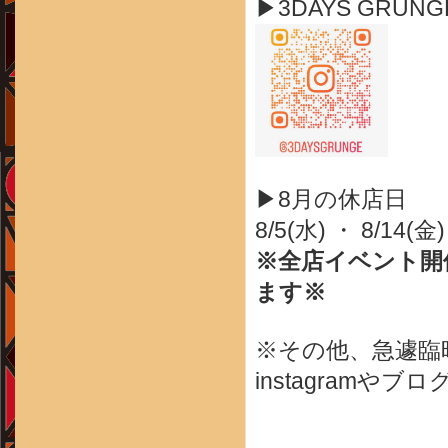
▶3DAYS GRUN
▶8月の休店日
8/5(水) ・ 8/14(金)
※全店イベント開
ます※
※その他、急遽臨
instagram