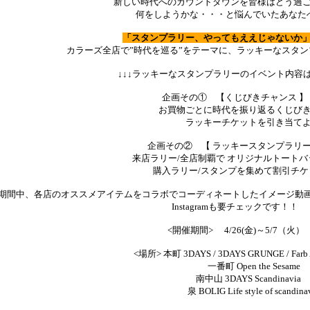
新しい時代へのカウントダウンを皆様はどう過
何をしようかな・・・と悩んでいたあなた
「スタンプラリー、やってもええじゃないか」(∩
カラーズ全店で”時代を巡る”をテーマに、ラッキーなスタン
↓↓↓ラッキーなスタンプラリーのイベント内容は
企画その① 【くじびきチャンス 】
お買物ごとに時代を振り返るくじびき
ラッキーチケットを引き当てよ
企画その② 【 ラッキースタンプラリー
来店ラリー/全店制覇で オリジナルトートバッ
購入ラリー/スタンプを集めて割引チケッ
期間中、各店のオススメアイテムをコラボでコーディネートしたイメージ動画をIn
Instagramも要チェックです！！
<開催期間> 4/26(金)～5/7（火）
<場所> 本町 3DAYS / 3DAYS GRUNGE / Farb 
一番町 Open the Sesame
南中山 3DAYS Scandinavi
泉 BOLIG Life style of scandinav