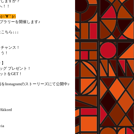
ごしますか？
へ！！
´∀｀)∩
プラリーを開催します♪
こちら↓↓↓
チャンス！
う！
 】
グ プレゼント！
トをGET！
stagramのストーリーズにて公開中♪
Akkord
a
ia