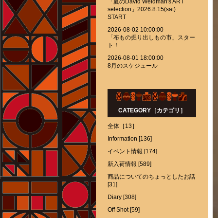
「夏のDavid Weidman's ART
selection」2026.8.15(sat)
START
2026-08-02 10:00:00
「布もの掘り出しもの市」スター
ト！
2026-08-01 18:00:00
8月のスケジュール
CATEGORY［カテゴリ］
全体［13］
Information [136]
イベント情報 [174]
新入荷情報 [589]
商品についてのちょっとしたお話
[31]
Diary [308]
Off Shot [59]