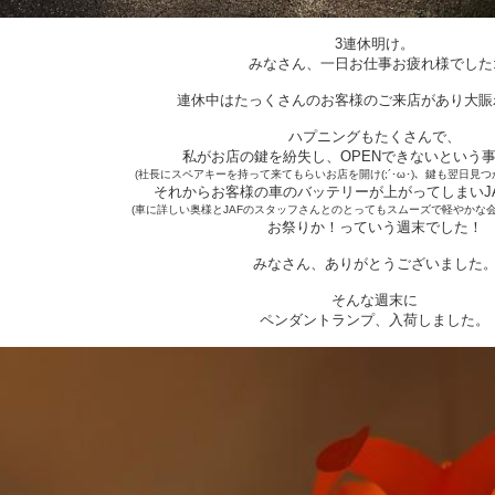
3連休明け。
みなさん、一日お仕事お疲れ様でした:
連休中はたっくさんのお客様のご来店があり大賑
ハプニングもたくさんで、
私がお店の鍵を紛失し、OPENできないという
(社長にスペアキーを持って来てもらいお店を開け(;´･ω･)、鍵も翌日見つかり
それからお客様の車のバッテリーが上がってしまいJ
(車に詳しい奥様とJAFのスタッフさんとのとってもスムーズで軽やかな会
お祭りか！っていう週末でした！
みなさん、ありがとうございました
そんな週末に
ペンダントランプ、入荷しました。