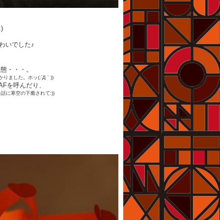
)
わいでした♪
事態・・・。
ました。ホッ(;´Д｀))
AFを呼んだり、
話に寒空の下癒されて:))
。