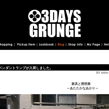
ペンダントランプが入荷しました。
BY shiho 
家具と照明展
～あたたかなあかり～