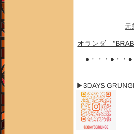
元
オランダ “BRA
●・・・●・・
▶3DAYS GRUN