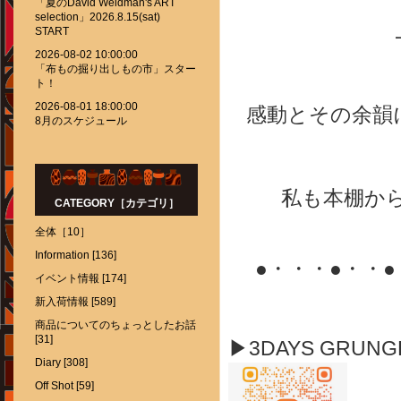
「夏のDavid Weidman's ART
selection」2026.8.15(sat)
START
2026-08-02 10:00:00
「布もの掘り出しもの市」スター
ト！
2026-08-01 18:00:00
感動とその余韻
8月のスケジュール
私も本棚か
CATEGORY［カテゴリ］
全体［10］
Information [136]
●・・・●・・
イベント情報 [174]
新入荷情報 [589]
商品についてのちょっとしたお話
[31]
▶3DAYS GRUN
Diary [308]
Off Shot [59]