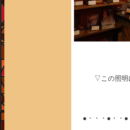
▽この照明
●・・・●・・