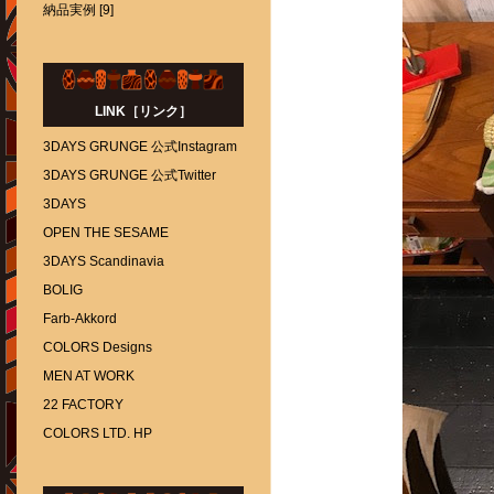
納品実例 [9]
LINK［リンク］
3DAYS GRUNGE 公式Instagram
3DAYS GRUNGE 公式Twitter
3DAYS
OPEN THE SESAME
3DAYS Scandinavia
BOLIG
Farb-Akkord
COLORS Designs
MEN AT WORK
22 FACTORY
COLORS LTD. HP