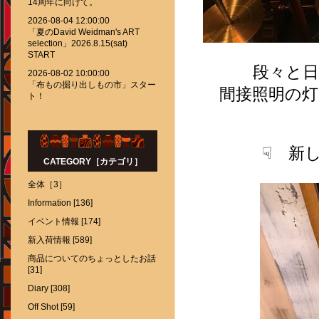
14周年に向けて。
2026-08-04 12:00:00
「夏のDavid Weidman's ART
selection」2026.8.15(sat)
START
段々と日
2026-08-02 10:00:00
「布もの掘り出しもの市」スター
間接照明の
ト！
☟ 新
CATEGORY［カテゴリ］
全体［3］
Information [136]
イベント情報 [174]
新入荷情報 [589]
商品についてのちょっとしたお話
[31]
Diary [308]
Off Shot [59]