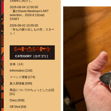
14周年に向けて。
2026-08-04 12:00:00
「夏のDavid Weidman's ART
selection」2026.8.15(sat)
START
2026-08-02 10:00:00
「布もの掘り出しもの市」スター
ト！
CATEGORY［カテゴリ］
全体［14］
Information [136]
イベント情報 [174]
新入荷情報 [589]
商品についてのちょっとしたお話
[31]
Diary [308]
Off Shot [59]