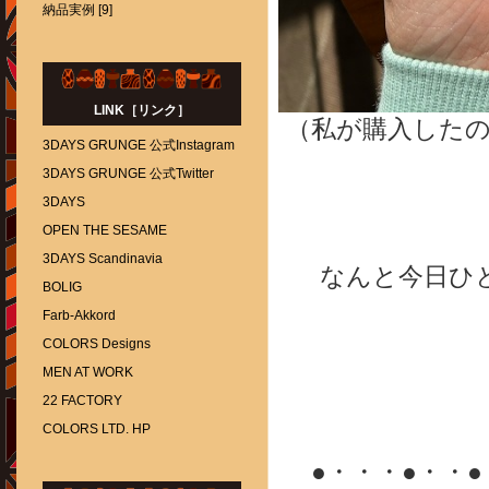
納品実例 [9]
LINK［リンク］
（私が購入した
3DAYS GRUNGE 公式Instagram
3DAYS GRUNGE 公式Twitter
3DAYS
OPEN THE SESAME
3DAYS Scandinavia
なんと今日ひ
BOLIG
Farb-Akkord
COLORS Designs
MEN AT WORK
22 FACTORY
COLORS LTD. HP
●・・・●・・