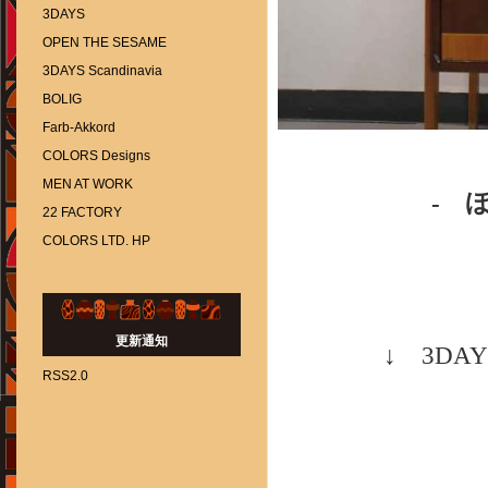
3DAYS
OPEN THE SESAME
3DAYS Scandinavia
BOLIG
Farb-Akkord
COLORS Designs
MEN AT WORK
- ほ
22 FACTORY
COLORS LTD. HP
更新通知
↓ 3DAY
RSS2.0