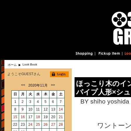
Look Book
ホーム
ようこそGUESTさん
ほっこり木のインテ
<<
>>
2020年11月
パイプ人形×シ
日
月
火
水
木
金
土
BY shiho yoshida 
1
2
3
4
5
6
7
8
9
10
11
12
13
14
15
16
17
18
19
20
21
ワントー
22
23
24
25
26
27
28