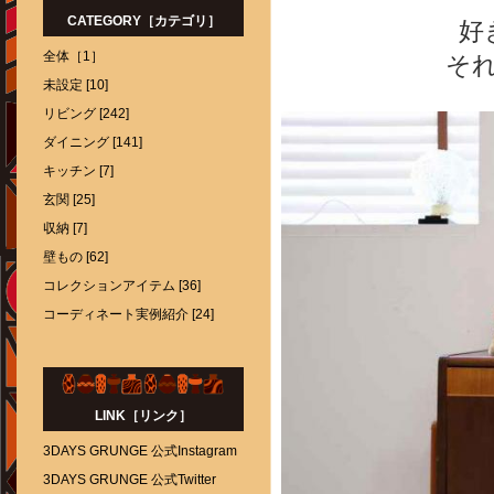
CATEGORY［カテゴリ］
好
全体［1］
そ
未設定 [10]
リビング [242]
ダイニング [141]
キッチン [7]
玄関 [25]
収納 [7]
壁もの [62]
コレクションアイテム [36]
コーディネート実例紹介 [24]
LINK［リンク］
3DAYS GRUNGE 公式Instagram
3DAYS GRUNGE 公式Twitter