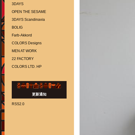
3DAYS
OPEN THE SESAME
3DAYS Scandinavia
BOLIG
Farb-Akkord
COLORS Designs
MEN AT WORK
22 FACTORY
COLORS LTD. HP
更新通知
RSS2.0