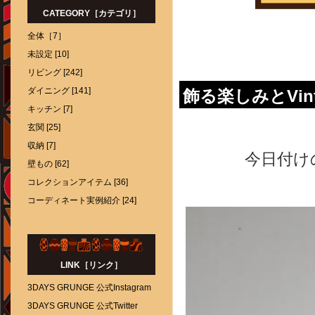
CATEGORY［カテゴリ］
全体［7］
未設定 [10]
リビング [242]
ダイニング [141]
飾る楽しみとVinta
キッチン [7]
玄関 [25]
収納 [7]
今日付けの
壁もの [62]
コレクションアイテム [36]
コーディネート実例紹介 [24]
LINK［リンク］
3DAYS GRUNGE 公式Instagram
3DAYS GRUNGE 公式Twitter