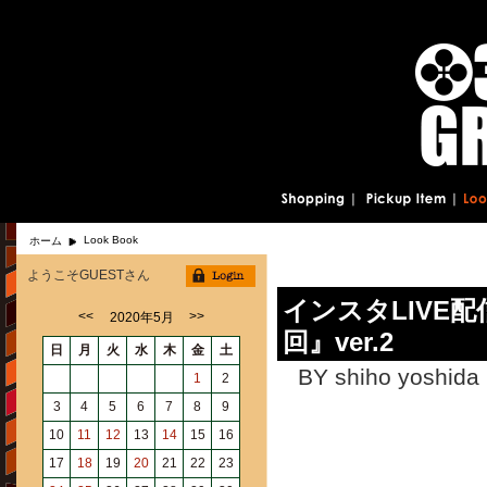
Look Book
ホーム
ようこそGUESTさん
インスタLIVE配
<<
>>
2020年5月
回』ver.2
日
月
火
水
木
金
土
BY shiho yoshida 
1
2
3
4
5
6
7
8
9
10
11
12
13
14
15
16
17
18
19
20
21
22
23