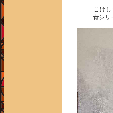
こけし
青シリ