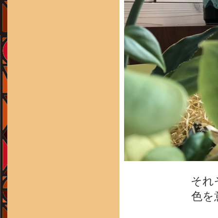
それ
色を