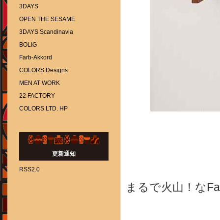
3DAYS
OPEN THE SESAME
3DAYS Scandinavia
BOLIG
Farb-Akkord
COLORS Designs
MEN AT WORK
22 FACTORY
COLORS LTD. HP
更新通知
RSS2.0
まるで火山！なFa