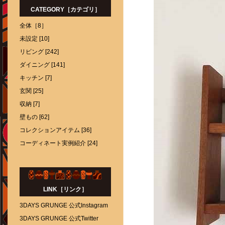
CATEGORY［カテゴリ］
全体［8］
未設定 [10]
リビング [242]
ダイニング [141]
キッチン [7]
玄関 [25]
収納 [7]
壁もの [62]
コレクションアイテム [36]
コーディネート実例紹介 [24]
LINK［リンク］
3DAYS GRUNGE 公式Instagram
3DAYS GRUNGE 公式Twitter