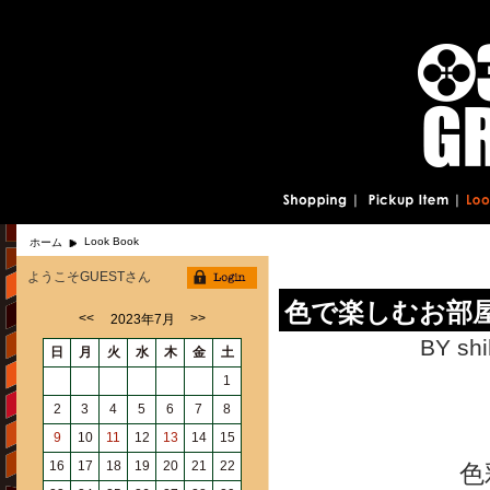
Look Book
ホーム
ようこそGUESTさん
色で楽しむお部屋づ
<<
>>
2023年7月
BY shi
日
月
火
水
木
金
土
1
2
3
4
5
6
7
8
9
10
11
12
13
14
15
16
17
18
19
20
21
22
色