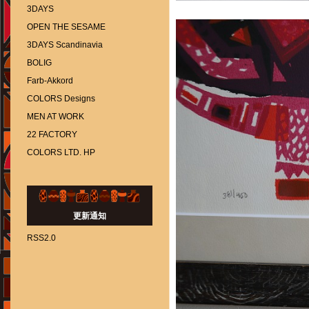
3DAYS
OPEN THE SESAME
3DAYS Scandinavia
BOLIG
Farb-Akkord
COLORS Designs
MEN AT WORK
22 FACTORY
COLORS LTD. HP
更新通知
RSS2.0