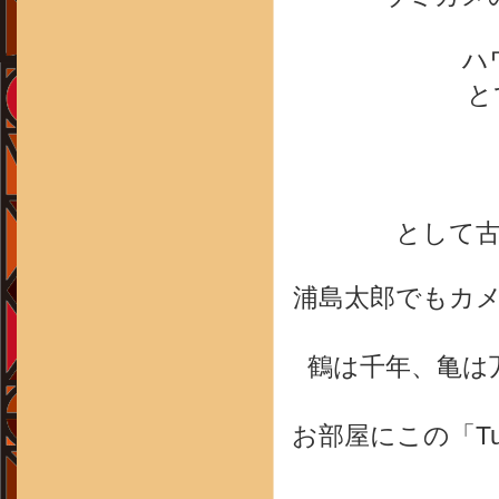
ハ
と
として
浦島太郎でもカ
鶴は千年、亀は
お部屋にこの「T