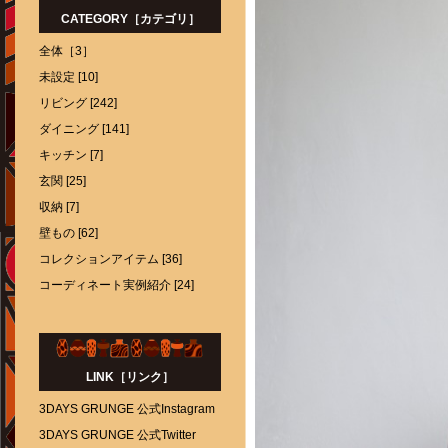
CATEGORY［カテゴリ］
全体［3］
未設定 [10]
リビング [242]
ダイニング [141]
キッチン [7]
玄関 [25]
収納 [7]
壁もの [62]
コレクションアイテム [36]
コーディネート実例紹介 [24]
LINK［リンク］
3DAYS GRUNGE 公式Instagram
3DAYS GRUNGE 公式Twitter