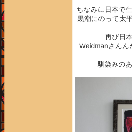
ちなみに日本で
黒潮にのって太
再び日
Weidmanさ
馴染みの