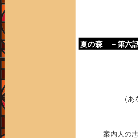
夏の森 －第六
（あ
案内人の