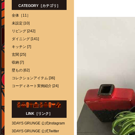
CATEGORY［カテゴリ］
全体［11］
未設定 [10]
リビング [242]
ダイニング [141]
キッチン [7]
玄関 [25]
収納 [7]
壁もの [62]
コレクションアイテム [36]
コーディネート実例紹介 [24]
LINK［リンク］
3DAYS GRUNGE 公式Instagram
3DAYS GRUNGE 公式Twitter