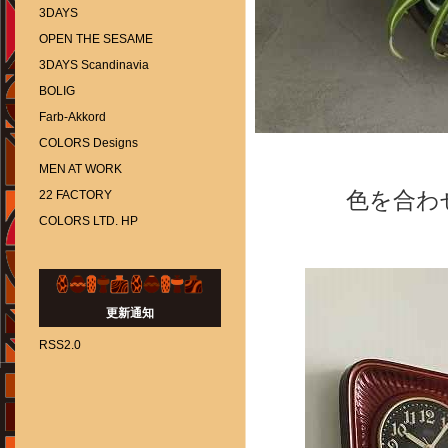
3DAYS
OPEN THE SESAME
3DAYS Scandinavia
BOLIG
Farb-Akkord
COLORS Designs
MEN AT WORK
22 FACTORY
色を合わ
COLORS LTD. HP
更新通知
RSS2.0