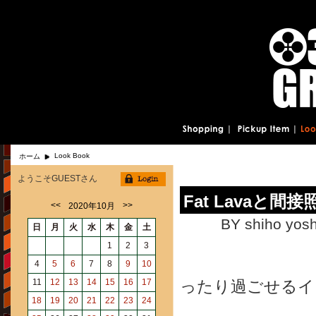
Look Book
ホーム
ようこそGUESTさん
Fat Lavaと間接
<<
>>
2020年10月
BY shiho yosh
日
月
火
水
木
金
土
1
2
3
「暗い冬こ
4
5
6
7
8
9
10
11
12
13
14
15
16
17
ったり過ごせるイ
18
19
20
21
22
23
24