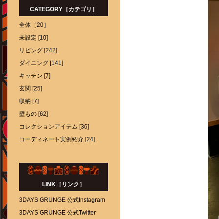
CATEGORY［カテゴリ］
全体［20］
未設定 [10]
リビング [242]
ダイニング [141]
キッチン [7]
玄関 [25]
収納 [7]
壁もの [62]
コレクションアイテム [36]
コーディネート実例紹介 [24]
LINK［リンク］
3DAYS GRUNGE 公式Instagram
3DAYS GRUNGE 公式Twitter