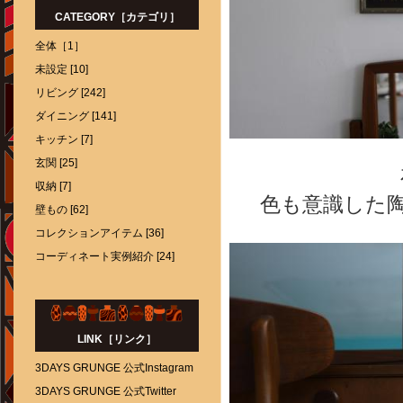
CATEGORY［カテゴリ］
全体［1］
未設定 [10]
リビング [242]
ダイニング [141]
キッチン [7]
玄関 [25]
収納 [7]
色も意識した
壁もの [62]
コレクションアイテム [36]
コーディネート実例紹介 [24]
LINK［リンク］
3DAYS GRUNGE 公式Instagram
3DAYS GRUNGE 公式Twitter