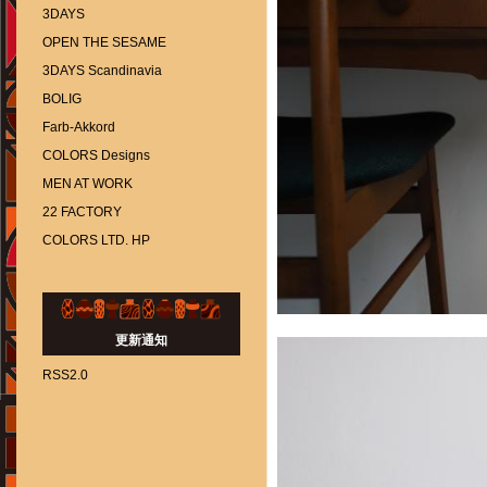
3DAYS
OPEN THE SESAME
3DAYS Scandinavia
BOLIG
Farb-Akkord
COLORS Designs
MEN AT WORK
22 FACTORY
COLORS LTD. HP
更新通知
RSS2.0