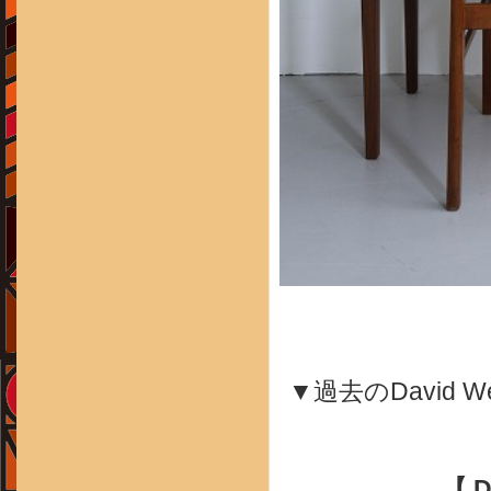
▼過去のDavid
【 D