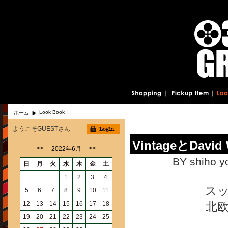
Look Book
ホーム
ようこそGUESTさん
VintageとDa
<<
>>
2022年6月
BY shiho y
日
月
火
水
木
金
土
1
2
3
4
ス
5
6
7
8
9
10
11
12
13
14
15
16
17
18
北
19
20
21
22
23
24
25