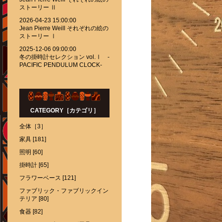
ストーリー Ⅱ
2026-04-23 15:00:00
Jean Pierre Weill それぞれの絵の
ストーリー Ⅰ
2025-12-06 09:00:00
冬の掛時計セレクション vol.Ⅰ -
PACIFIC PENDULUM CLOCK-
CATEGORY［カテゴリ］
全体［3］
家具 [181]
照明 [60]
掛時計 [65]
フラワーベース [121]
ファブリック・ファブリックイン
テリア [80]
食器 [82]