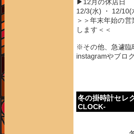
▶12月の休店日
12/3(水) ・ 12/10
＞＞年末年始の営
します＜＜
※その他、急遽臨
instagram
冬の掛時計セレクショ
CLOCK-