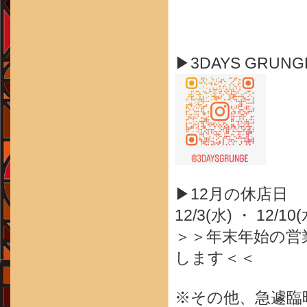
▶3DAYS GRUN
▶12月の休店日
12/3(水) ・ 12/10
＞＞年末年始の営
します＜＜
※その他、急遽臨