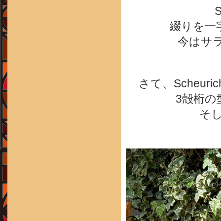
綴りを一
今はサ
さて、Scheu
3殻桁の
そし