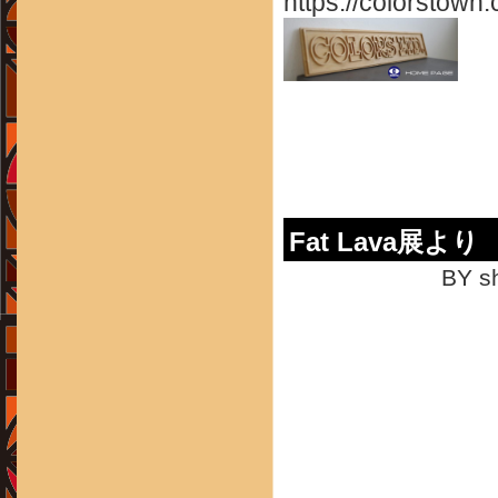
https://colorstown.
Fat Lava展より 
BY sh