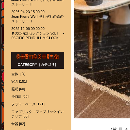
ストーリー Ⅱ
2026-04-23 15:00:00
Jean Pierre Weill それぞれの絵の
ストーリー Ⅰ
2025-12-06 09:00:00
冬の掛時計セレクション vol.Ⅰ -
PACIFIC PENDULUM CLOCK-
CATEGORY［カテゴリ］
全体［3］
家具 [181]
照明 [60]
掛時計 [65]
フラワーベース [121]
ファブリック・ファブリックイン
テリア [80]
食器 [82]