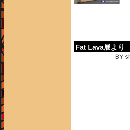
Fat Lava展より -
BY sh