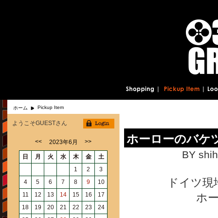
Pickup Item
ホーム
ようこそGUESTさん
ホーローのバケ
<<
>>
2023年6月
BY shih
日
月
火
水
木
金
土
1
2
3
ドイツ現
4
5
6
7
8
9
10
11
12
13
14
15
16
17
ホ
18
19
20
21
22
23
24