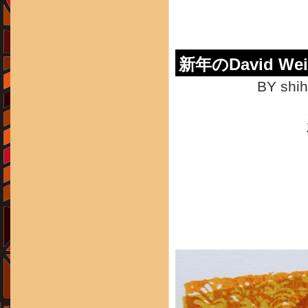
新年のDavid Weidm
BY shih