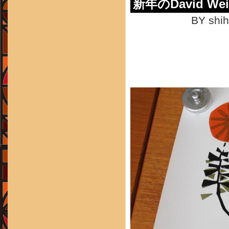
新年のDavid Weid
BY shih