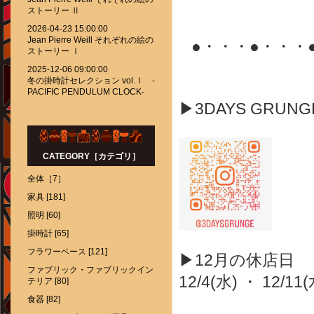
ストーリー Ⅱ
2026-04-23 15:00:00
Jean Pierre Weill それぞれの絵の
●・・・●・・・
ストーリー Ⅰ
2025-12-06 09:00:00
冬の掛時計セレクション vol.Ⅰ -
PACIFIC PENDULUM CLOCK-
▶3DAYS GRUN
CATEGORY［カテゴリ］
全体［7］
家具 [181]
照明 [60]
掛時計 [65]
フラワーベース [121]
▶12月の休店日
ファブリック・ファブリックイン
12/4(水) ・ 12/11(
テリア [80]
食器 [82]