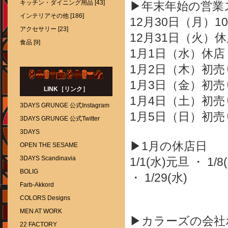
キッチン・ダイニング用品 [43]
▶年末年始の営業
インテリアその他 [186]
12月30日（月）10
アクセサリー [23]
12月31日（火）
食品 [9]
1月1日（水）休店
1月2日（木）初売り
1月3日（金）初売り
LINK［リンク］
1月4日（土）初売り
3DAYS GRUNGE 公式Instagram
1月5日（日）初売り
3DAYS GRUNGE 公式Twitter
3DAYS
▶1月の休店日
OPEN THE SESAME
3DAYS Scandinavia
1/1(水)元旦 ・ 1/8(
BOLIG
・ 1/29(水)
Farb-Akkord
COLORS Designs
MEN AT WORK
▶カラーズの会社
22 FACTORY