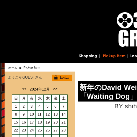
Pickup Item
ホーム
ようこそGUESTさん
新年のDavid Weid
<<
>>
2024年12月
「Waiting Do
日
月
火
水
木
金
土
BY shih
1
2
3
4
5
6
7
8
9
10
11
12
13
14
15
16
17
18
19
20
21
22
23
24
25
26
27
28