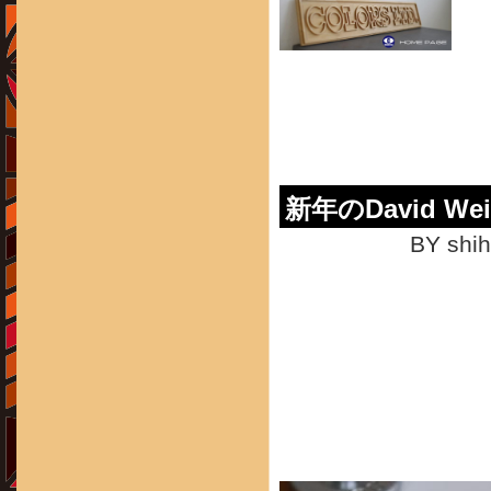
新年のDavid Weid
BY shih