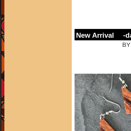
New Arrival -da
BY