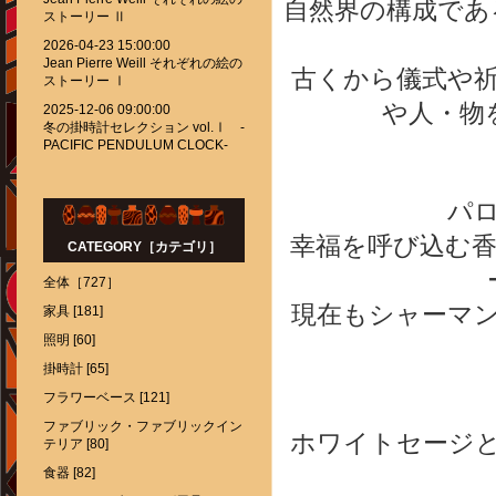
自然界の構成であ
ストーリー Ⅱ
2026-04-23 15:00:00
Jean Pierre Weill それぞれの絵の
古くから儀式や
ストーリー Ⅰ
や人・物
2025-12-06 09:00:00
冬の掛時計セレクション vol.Ⅰ -
PACIFIC PENDULUM CLOCK-
パ
幸福を呼び込む
CATEGORY［カテゴリ］
全体［727］
現在もシャーマ
家具 [181]
照明 [60]
掛時計 [65]
フラワーベース [121]
ファブリック・ファブリックイン
ホワイトセージ
テリア [80]
食器 [82]