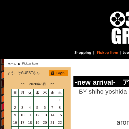
Pickup Item
ホーム
ようこそGUESTさん
-new arri
<<
>>
2026年8月
BY shiho yoshida 
日
月
火
水
木
金
土
1
2
3
4
5
6
7
8
9
10
11
12
13
14
15
arom
16
17
18
19
20
21
22