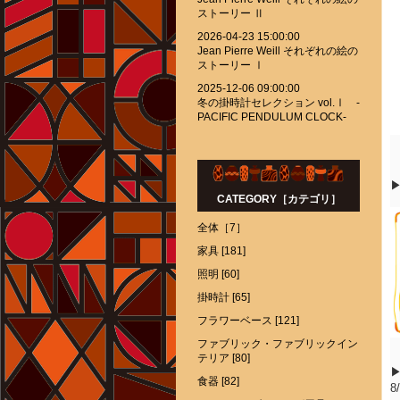
ストーリー Ⅱ
2026-04-23 15:00:00
Jean Pierre Weill それぞれの絵の
ストーリー Ⅰ
2025-12-06 09:00:00
冬の掛時計セレクション vol.Ⅰ -
PACIFIC PENDULUM CLOCK-
▶
CATEGORY［カテゴリ］
全体［7］
家具 [181]
照明 [60]
掛時計 [65]
フラワーベース [121]
ファブリック・ファブリックイン
テリア [80]
食器 [82]
8