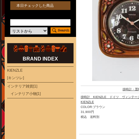
本日チェックした商品
BRAND INDEX
KIENZLE
[キンツレ]
インテリア雑貨[1]
掛時計・置
インテリア小物[1]
掛時計 KIENZLE ドイツ ヴィンテー
KIENZLE
COLOR:ブラウン
31,900円
税込 送料別