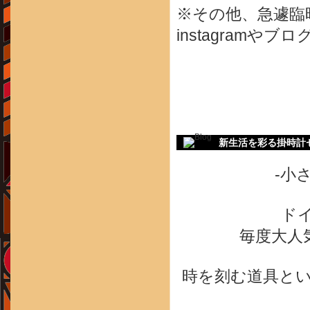
※その他、急遽臨
instagram
新生活を彩る掛時計セレク
-小
ド
毎度大人
時を刻む道具と