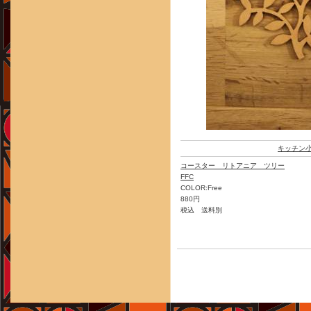
キッチン
コースター リトアニア ツリー
FFC
COLOR:Free
880円
税込 送料別