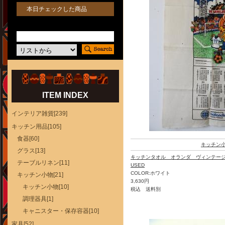
本日チェックした商品
ITEM INDEX
インテリア雑貨[239]
キッチン用品[105]
食器[60]
キッチン
グラス[13]
キッチンタオル オランダ ヴィンテー
テーブルリネン[11]
USED
COLOR:ホワイト
キッチン小物[21]
3,630円
キッチン小物[10]
税込 送料別
調理器具[1]
キャニスター・保存容器[10]
家具[52]