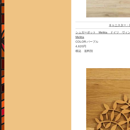
キャニスター・
シュガーポット Melitta ドイツ ヴィ
Melitta
COLOR:パープル
4,620円
税込 送料別