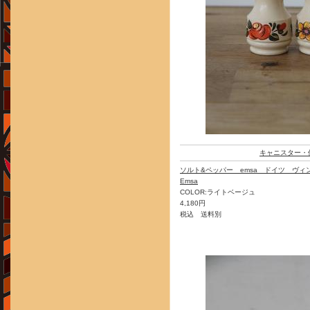
キャニスター・
ソルト&ペッパー emsa ドイツ ヴィ
Emsa
COLOR:ライトベージュ
4,180円
税込 送料別