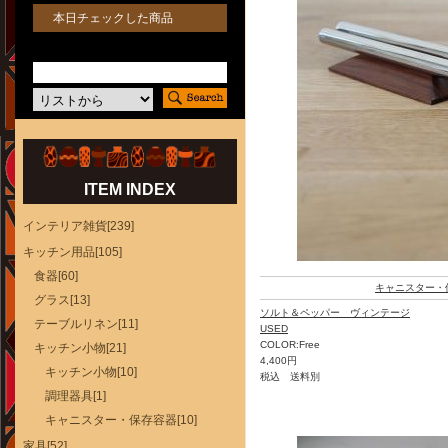
本日チェックした商品
ITEM INDEX
インテリア雑貨[239]
キッチン用品[105]
食器[60]
キャニスター・
グラス[13]
ソルト＆ペッパー ヴィンテージ
テーブルリネン[11]
USED
COLOR:Free
キッチン小物[21]
4,400円
キッチン小物[10]
税込 送料別
調理器具[1]
キャニスター・保存容器[10]
家具[52]