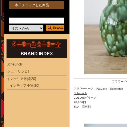
本日チェックした商品
BRAND INDEX
Scheurich
[シューリッヒ]
インテリア雑貨[20]
フラワーベ
インテリア小物[20]
フラワーベース FatLava Scheiru
Scheurich
COLOR:グリーン
28,600円
税込 送料別