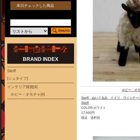
本日チェックした商品
BRAND INDEX
Steiff
[シュタイフ]
インテリア雑貨[4]
ホビー・オ
ホビー・オモチャ[4]
Steiff ぬいぐるみ ドイツ ヴィンテー
Steiff
COLOR:ホワイト
17,600円
税込 送料別