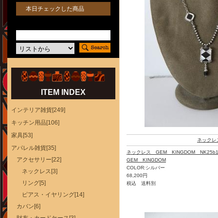
本日チェックした商品
ITEM INDEX
インテリア雑貨[249]
キッチン用品[106]
家具[53]
ネックレ
アパレル雑貨[35]
ネックレス GEM KINGDOM NK25b1
アクセサリー[22]
GEM KINGDOM
COLOR:シルバー
ネックレス[3]
68,200円
リング[5]
税込 送料別
ピアス・イヤリング[14]
カバン[6]