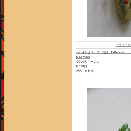
フラワーベ
ハンギングベース 花瓶 U-Keramik
U-Keramik
COLOR:ベージュ
9,350円
税込 送料別