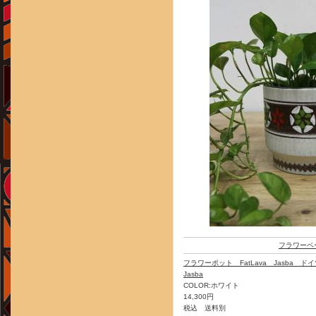
フラワーベ
フラワーポット FatLava Jasba 
Jasba
COLOR:ホワイト
14,300円
税込 送料別