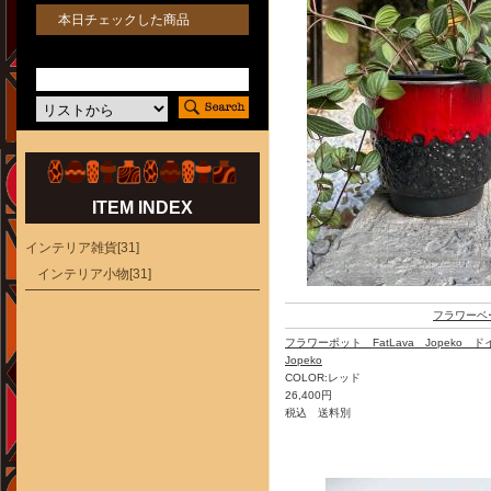
本日チェックした商品
ITEM INDEX
インテリア雑貨[31]
インテリア小物[31]
フラワーベ
フラワーポット FatLava Jopeko
Jopeko
COLOR:レッド
26,400円
税込 送料別