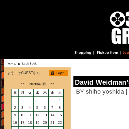
Look Book
ホーム
ようこそGUESTさん
David Weidman
<<
>>
2026年8月
BY shiho yoshida |
日
月
火
水
木
金
土
1
2
3
4
5
6
7
8
9
10
11
12
13
14
15
16
17
18
19
20
21
22