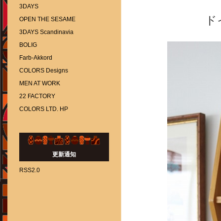
3DAYS
ド
OPEN THE SESAME
3DAYS Scandinavia
BOLIG
Farb-Akkord
COLORS Designs
MEN AT WORK
22 FACTORY
COLORS LTD. HP
更新通知
RSS2.0