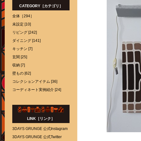
CATEGORY［カテゴリ］
全体［294］
未設定 [10]
リビング [242]
ダイニング [141]
キッチン [7]
玄関 [25]
収納 [7]
壁もの [62]
コレクションアイテム [36]
コーディネート実例紹介 [24]
LINK［リンク］
3DAYS GRUNGE 公式Instagram
3DAYS GRUNGE 公式Twitter