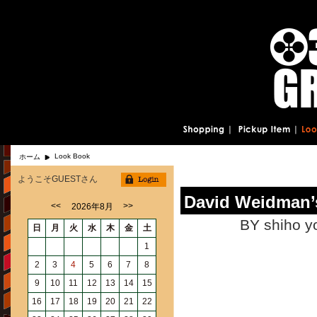
Look Book
ホーム
ようこそGUESTさん
David Weidman
<<
>>
2026年8月
BY shiho y
日
月
火
水
木
金
土
1
2
3
4
5
6
7
8
9
10
11
12
13
14
15
16
17
18
19
20
21
22