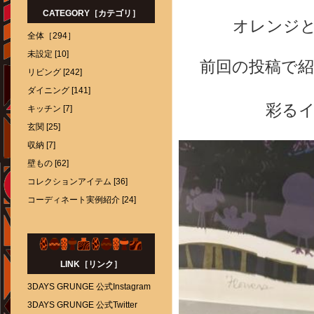
CATEGORY［カテゴリ］
オレンジ
全体［294］
未設定 [10]
前回の投稿で紹介
リビング [242]
ダイニング [141]
彩る
キッチン [7]
玄関 [25]
収納 [7]
壁もの [62]
コレクションアイテム [36]
コーディネート実例紹介 [24]
LINK［リンク］
3DAYS GRUNGE 公式Instagram
3DAYS GRUNGE 公式Twitter