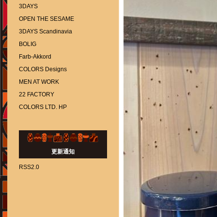
3DAYS
OPEN THE SESAME
3DAYS Scandinavia
BOLIG
Farb-Akkord
COLORS Designs
MEN AT WORK
22 FACTORY
COLORS LTD. HP
更新通知
RSS2.0