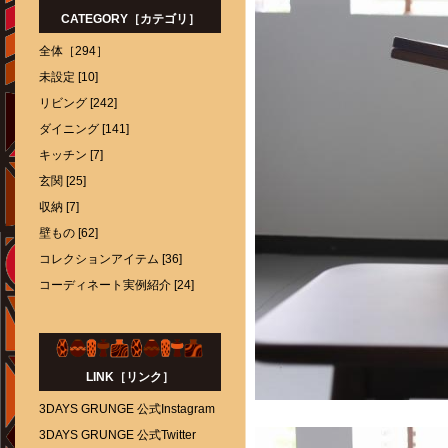
CATEGORY［カテゴリ］
全体［294］
未設定 [10]
リビング [242]
ダイニング [141]
キッチン [7]
玄関 [25]
収納 [7]
壁もの [62]
コレクションアイテム [36]
コーディネート実例紹介 [24]
LINK［リンク］
3DAYS GRUNGE 公式Instagram
3DAYS GRUNGE 公式Twitter