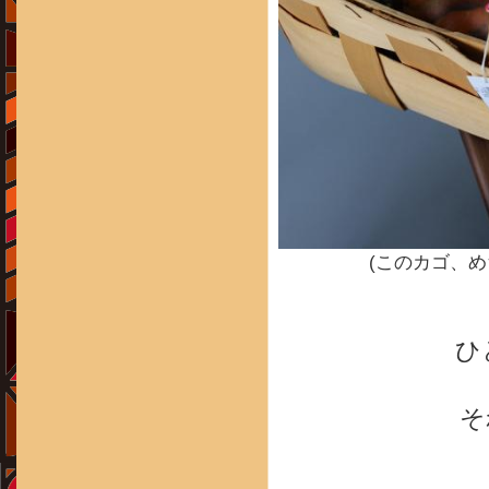
(このカゴ、
ひ
そ