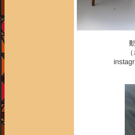
（
ins