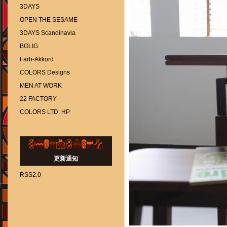
3DAYS
OPEN THE SESAME
3DAYS Scandinavia
BOLIG
Farb-Akkord
COLORS Designs
MEN AT WORK
22 FACTORY
COLORS LTD. HP
更新通知
RSS2.0