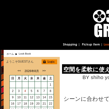
Look Book
ホーム
ようこそGUESTさん
空間を柔軟に使
<<
>>
2026年8月
BY shiho y
日
月
火
水
木
金
土
1
2
3
4
5
6
7
8
9
10
11
12
13
14
15
シーンに合わせ
16
17
18
19
20
21
22