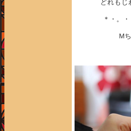
どれもじ
＊・。・
M