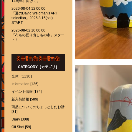
14周年に向けて。
2026-08-04 12:00:00
「夏のDavid Weidman's ART
selection」2026.8.15(sat)
START
2026-08-02 10:00:00
「布もの掘り出しもの市」スター
ト！
CATEGORY［カテゴリ］
全体［1130］
Information [136]
イベント情報 [174]
新入荷情報 [589]
商品についてのちょっとしたお話
[31]
Diary [308]
Off Shot [59]