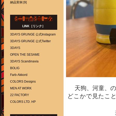
納品実例 [9]
LINK［リンク］
3DAYS GRUNGE 公式Instagram
3DAYS GRUNGE 公式Twitter
3DAYS
OPEN THE SESAME
3DAYS Scandinavia
BOLIG
Farb-Akkord
COLORS Designs
天狗、河童、
MEN AT WORK
どこかで見たこ
22 FACTORY
COLORS LTD. HP