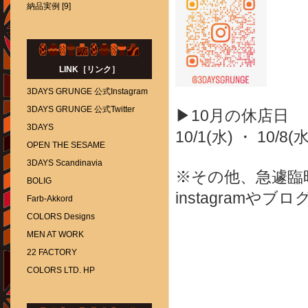
納品実例 [9]
LINK［リンク］
3DAYS GRUNGE 公式Instagram
3DAYS GRUNGE 公式Twitter
▶10月の休店日
3DAYS
10/1(水) ・ 10/8(水
OPEN THE SESAME
3DAYS Scandinavia
※その他、急遽臨
BOLIG
instagram
Farb-Akkord
COLORS Designs
MEN AT WORK
22 FACTORY
COLORS LTD. HP