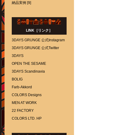
納品実例 [9]
LINK［リンク］
3DAYS GRUNGE 公式Instagram
3DAYS GRUNGE 公式Twitter
3DAYS
OPEN THE SESAME
3DAYS Scandinavia
BOLIG
Farb-Akkord
COLORS Designs
MEN AT WORK
22 FACTORY
COLORS LTD. HP