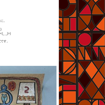
当に。
)
 _)>)
定
です。