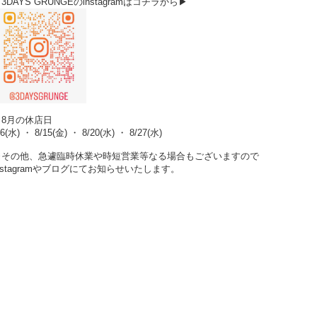
3DAYS GRUNGEのinstagramはコチラから▶
▶8月の休店日
/6(水) ・ 8/15(金) ・ 8/20(水) ・ 8/27(水)
※その他、急遽臨時休業や時短営業等なる場合もございますので
nstagramやブログにてお知らせいたします。