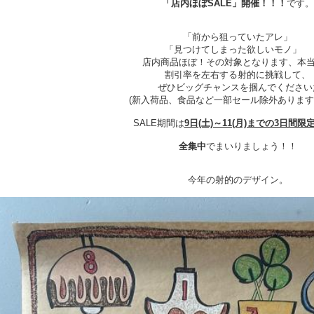
「店内ほぼSALE」開催！！！
です。
「前から狙っていたアレ」
「見つけてしまった欲しいモノ」
店内商品ほぼ！その対象となります、本
割引率を左右する射的に挑戦して、
ぜひビッグチャンスを掴んでください;
(新入荷品、食品など一部セール除外あります<(_
SALE期間は
9日(土)～11(月)までの3日間限
全集中
でまいりましょう！！
今年の射的のデザイン。