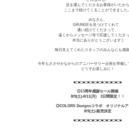
足を運んでくださるお客様がいたか
ここまで続けてくることができました
みなさん、
GRUNGEを見つけてくれて、
通い続けてくださって、
遠くからメッセージ等で応援してくださ
本当にありがとうございます:)
毎日支えてくれたスタッフのみんなにも感
今年もささやかながらのアニバーサリー企画を準備し
どうぞお楽しみに！
■□■□■□■□■□■□■□■□■□■□■
◎13周年感謝セール開催
8/9(土)-8/11(月) 3日間限定！！
◎COLORS Designsコラボ オリジナル
8/9(土)-販売決定
■□■□■□■□■□■□■□■□■□■□■