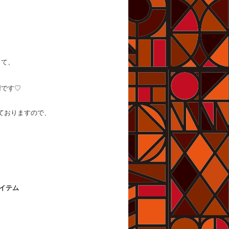
ら
。
って、
謝です♡
ておりますので、
アイテム