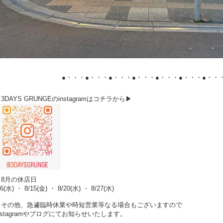
●・・・●・・・●・・・●・・・●・・・●・・・●・・
3DAYS GRUNGEのinstagramはコチラから▶
▶8月の休店日
/6(水) ・ 8/15(金) ・ 8/20(水) ・ 8/27(水)
※その他、急遽臨時休業や時短営業等なる場合もございますので
nstagramやブログにてお知らせいたします。