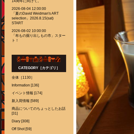
14周年に向けて。
2026-08-04 12:00:00
「夏のDavid Weidman's ART
selection」2026.8.15(sat)
START
2026-08-02 10:00:00
「布もの掘り出しもの市」スター
ト！
CATEGORY［カテゴリ］
全体［1130］
Information [136]
イベント情報 [174]
新入荷情報 [589]
商品についてのちょっとしたお話
[31]
Diary [308]
Off Shot [59]