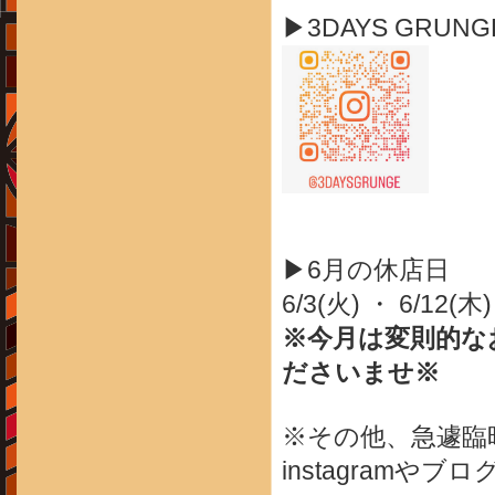
▶3DAYS GRUN
▶6月の休店日
6/3(火) ・ 6/12(木)
※今月は変則的な
ださいませ※
※その他、急遽臨
instagram