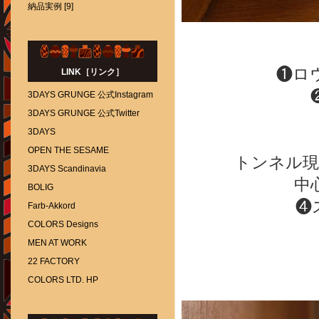
納品実例 [9]
❶ロ
LINK［リンク］
3DAYS GRUNGE 公式Instagram
3DAYS GRUNGE 公式Twitter
3DAYS
OPEN THE SESAME
トンネル現
3DAYS Scandinavia
中
BOLIG
❹
Farb-Akkord
COLORS Designs
MEN AT WORK
22 FACTORY
COLORS LTD. HP