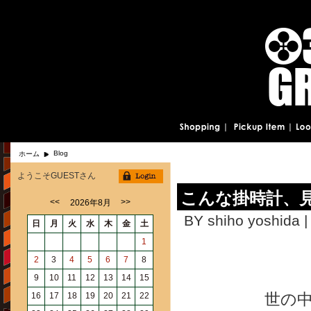
Blog
ホーム
ようこそGUESTさん
こんな掛時計、
<<
>>
2026年8月
BY shiho yoshida |
日
月
火
水
木
金
土
1
2
3
4
5
6
7
8
9
10
11
12
13
14
15
世の
16
17
18
19
20
21
22