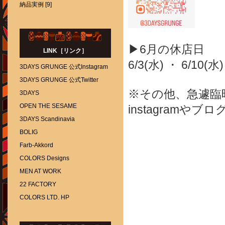
納品実例 [9]
▶6月の休店日
LINK［リンク］
6/3(水) ・ 6/10(水)
3DAYS GRUNGE 公式Instagram
3DAYS GRUNGE 公式Twitter
※その他、急遽臨
3DAYS
OPEN THE SESAME
instagram
3DAYS Scandinavia
BOLIG
Farb-Akkord
COLORS Designs
MEN AT WORK
22 FACTORY
COLORS LTD. HP