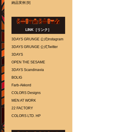
納品実例 [9]
LINK［リンク］
3DAYS GRUNGE 公式Instagram
3DAYS GRUNGE 公式Twitter
3DAYS
OPEN THE SESAME
3DAYS Scandinavia
BOLIG
Farb-Akkord
COLORS Designs
MEN AT WORK
22 FACTORY
COLORS LTD. HP